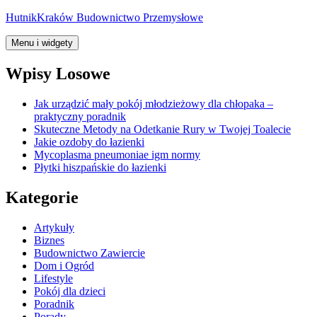
Przejdź
HutnikKraków Budownictwo Przemysłowe
do
treści
Menu i widgety
Wpisy Losowe
Jak urządzić mały pokój młodzieżowy dla chłopaka –
praktyczny poradnik
Skuteczne Metody na Odetkanie Rury w Twojej Toalecie
Jakie ozdoby do łazienki
Mycoplasma pneumoniae igm normy
Płytki hiszpańskie do łazienki
Kategorie
Artykuły
Biznes
Budownictwo Zawiercie
Dom i Ogród
Lifestyle
Pokój dla dzieci
Poradnik
Porady