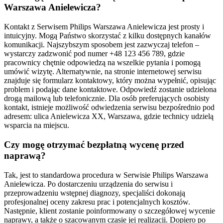
Warszawa Anielewicza?
Kontakt z Serwisem Philips Warszawa Anielewicza jest prosty i
intuicyjny. Mogą Państwo skorzystać z kilku dostępnych kanałów
komunikacji. Najszybszym sposobem jest zazwyczaj telefon –
wystarczy zadzwonić pod numer +48 123 456 789, gdzie
pracownicy chętnie odpowiedzą na wszelkie pytania i pomogą
umówić wizytę. Alternatywnie, na stronie internetowej serwisu
znajduje się formularz kontaktowy, który można wypełnić, opisując
problem i podając dane kontaktowe. Odpowiedź zostanie udzielona
drogą mailową lub telefonicznie. Dla osób preferujących osobisty
kontakt, istnieje możliwość odwiedzenia serwisu bezpośrednio pod
adresem: ulica Anielewicza XX, Warszawa, gdzie technicy udzielą
wsparcia na miejscu.
Czy mogę otrzymać bezpłatną wycenę przed
naprawą?
Tak, jest to standardowa procedura w Serwisie Philips Warszawa
Anielewicza. Po dostarczeniu urządzenia do serwisu i
przeprowadzeniu wstępnej diagnozy, specjaliści dokonają
profesjonalnej oceny zakresu prac i potencjalnych kosztów.
Następnie, klient zostanie poinformowany o szczegółowej wycenie
naprawy, a także o szacowanym czasie jej realizacji. Dopiero po