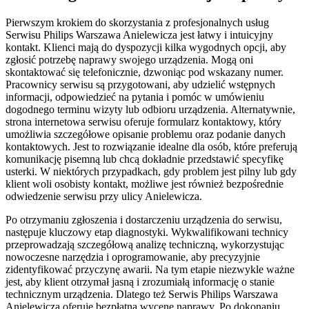
Pierwszym krokiem do skorzystania z profesjonalnych usług
Serwisu Philips Warszawa Anielewicza jest łatwy i intuicyjny
kontakt. Klienci mają do dyspozycji kilka wygodnych opcji, aby
zgłosić potrzebę naprawy swojego urządzenia. Mogą oni
skontaktować się telefonicznie, dzwoniąc pod wskazany numer.
Pracownicy serwisu są przygotowani, aby udzielić wstępnych
informacji, odpowiedzieć na pytania i pomóc w umówieniu
dogodnego terminu wizyty lub odbioru urządzenia. Alternatywnie,
strona internetowa serwisu oferuje formularz kontaktowy, który
umożliwia szczegółowe opisanie problemu oraz podanie danych
kontaktowych. Jest to rozwiązanie idealne dla osób, które preferują
komunikację pisemną lub chcą dokładnie przedstawić specyfikę
usterki. W niektórych przypadkach, gdy problem jest pilny lub gdy
klient woli osobisty kontakt, możliwe jest również bezpośrednie
odwiedzenie serwisu przy ulicy Anielewicza.
Po otrzymaniu zgłoszenia i dostarczeniu urządzenia do serwisu,
następuje kluczowy etap diagnostyki. Wykwalifikowani technicy
przeprowadzają szczegółową analizę techniczną, wykorzystując
nowoczesne narzędzia i oprogramowanie, aby precyzyjnie
zidentyfikować przyczynę awarii. Na tym etapie niezwykle ważne
jest, aby klient otrzymał jasną i zrozumiałą informację o stanie
technicznym urządzenia. Dlatego też Serwis Philips Warszawa
Anielewicza oferuje bezpłatną wycenę naprawy. Po dokonaniu