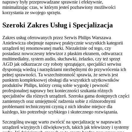
naprawy były przeprowadzane sprawnie i efektywnie,
minimalizując czas, w którym jesteś pozbawiony możliwości
korzystania ze swojego sprzętu.
Szeroki Zakres Usług i Specjalizacja
Zakres usług oferowanych przez Serwis Philips Warszawa
Anielewicza obejmuje naprawę praktycznie wszystkich kategorii
urządzeń tej renomowanej marki. Niezależnie od tego, czy
posiadasz nowoczesny telewizor z płaskim ekranem, odtwarzacz
multimedialny, system audio, słuchawki, żelazko, czy też sprzęt
AGD jak odkurzacze czy roboty sprzątające, specjaliści serwisu
dysponują wiedzą i narzędziami niezbędnymi do przywrócenia ich
pełnej sprawności. Ta wszechstronność sprawia, że serwis jest
punktem kompleksowej obsługi dla wszystkich użytkowników
produktów Philips, którzy cenią sobie wygodę i pewność
profesjonalnej naprawy bez konieczności szukania różnych
specjalistów dla różnych urządzeń. Szeroka gama dostępnych części
zamiennych oraz umiejętność radzenia sobie z różnorodnymi
problemami technicznymi czynią z nich idealne miejsce dla
każdego, kto potrzebuje szybkiego i skutecznego rozwiązania.
Szczególną uwagę warto zwrócić na specjalizację w naprawach
urządzeń wizyjnych i dźwiękowych, takich jak telewizory i systemy