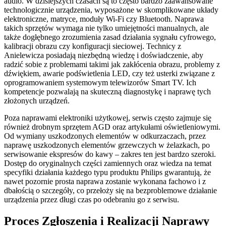
audio. W dzisiejszych czasach są to często bardzo zaawansowane
technologicznie urządzenia, wyposażone w skomplikowane układy
elektroniczne, matryce, moduły Wi-Fi czy Bluetooth. Naprawa
takich sprzętów wymaga nie tylko umiejętności manualnych, ale
także dogłębnego zrozumienia zasad działania sygnału cyfrowego,
kalibracji obrazu czy konfiguracji sieciowej. Technicy z
Anielewicza posiadają niezbędną wiedzę i doświadczenie, aby
radzić sobie z problemami takimi jak zakłócenia obrazu, problemy z
dźwiękiem, awarie podświetlenia LED, czy też usterki związane z
oprogramowaniem systemowym telewizorów Smart TV. Ich
kompetencje pozwalają na skuteczną diagnostykę i naprawę tych
złożonych urządzeń.
Poza naprawami elektroniki użytkowej, serwis często zajmuje się
również drobnym sprzętem AGD oraz artykułami oświetleniowymi.
Od wymiany uszkodzonych elementów w odkurzaczach, przez
naprawę uszkodzonych elementów grzewczych w żelazkach, po
serwisowanie ekspresów do kawy – zakres ten jest bardzo szeroki.
Dostęp do oryginalnych części zamiennych oraz wiedza na temat
specyfiki działania każdego typu produktu Philips gwarantują, że
nawet pozornie prosta naprawa zostanie wykonana fachowo i z
dbałością o szczegóły, co przełoży się na bezproblemowe działanie
urządzenia przez długi czas po odebraniu go z serwisu.
Proces Zgłoszenia i Realizacji Naprawy