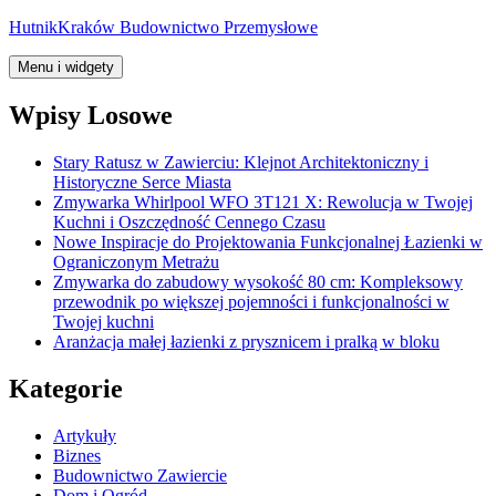
Przejdź
HutnikKraków Budownictwo Przemysłowe
do
treści
Menu i widgety
Wpisy Losowe
Stary Ratusz w Zawierciu: Klejnot Architektoniczny i
Historyczne Serce Miasta
Zmywarka Whirlpool WFO 3T121 X: Rewolucja w Twojej
Kuchni i Oszczędność Cennego Czasu
Nowe Inspiracje do Projektowania Funkcjonalnej Łazienki w
Ograniczonym Metrażu
Zmywarka do zabudowy wysokość 80 cm: Kompleksowy
przewodnik po większej pojemności i funkcjonalności w
Twojej kuchni
Aranżacja małej łazienki z prysznicem i pralką w bloku
Kategorie
Artykuły
Biznes
Budownictwo Zawiercie
Dom i Ogród