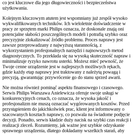
co jest kluczowe dla jego długowieczności i bezpieczeństwa
użytkowania.
Kolejnym kluczowym atutem jest wspomniany już zespół wysoko
wykwalifikowanych techników. Ich wieloletnie doświadczenie w
pracy ze sprzętem marki Philips oznacza, że doskonale znają oni
potencjalne słabości poszczególnych modeli i potrafią szybko oraz
precyzyjnie zlokalizować źródło problemu. Proces naprawy jest
zawsze przeprowadzany z najwyższą starannością, z
wykorzystaniem profesjonalnych narzędzi i najnowszych metod
diagnostycznych. To przekłada się na wysoką skuteczność napraw i
minimalizuje ryzyko nawrotu usterki. Możesz mieć pewność, że
Twoje cenne urządzenie jest w najlepszych możliwych rękach,
gdzie każdy etap naprawy jest traktowany z należytą powagą i
precyzją, gwarantując przywrócenie go do stanu sprzed awarii.
Nie można również pominąć aspektu finansowego i czasowego.
Serwis Philips Warszawa Anielewicza oferuje swoje usługi w
konkurencyjnych cenach, co oznacza, że wysoka jakość i
profesjonalizm nie muszą oznaczać wygórowanych kosztów. Przed
przystąpieniem do jakichkolwiek prac, klient jest informowany o
szacowanych kosztach naprawy, co pozwala na świadome podjęcie
decyzji. Ponadto, serwis kładzie duży nacisk na szybki czas reakcji i
realizacji zleceń. Rozumiemy, jak ważne jest szybkie odzyskanie
sprawnego urządzenia, dlatego dokładamy wszelkich starań, aby