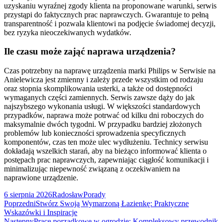
uzyskaniu wyraźnej zgody klienta na proponowane warunki, serwis
przystąpi do faktycznych prac naprawczych. Gwarantuje to pełną
transparentność i pozwala klientowi na podjęcie świadomej decyzji,
bez ryzyka nieoczekiwanych wydatków.
Ile czasu może zająć naprawa urządzenia?
Czas potrzebny na naprawę urządzenia marki Philips w Serwisie na
Anielewicza jest zmienny i zależy przede wszystkim od rodzaju
oraz stopnia skomplikowania usterki, a także od dostępności
wymaganych części zamiennych. Serwis zawsze dąży do jak
najszybszego wykonania usługi. W większości standardowych
przypadków, naprawa może potrwać od kilku dni roboczych do
maksymalnie dwóch tygodni. W przypadku bardziej złożonych
problemów lub konieczności sprowadzenia specyficznych
komponentów, czas ten może ulec wydłużeniu. Technicy serwisu
dokładają wszelkich starań, aby na bieżąco informować klienta o
postępach prac naprawczych, zapewniając ciągłość komunikacji i
minimalizując niepewność związaną z oczekiwaniem na
naprawione urządzenie.
Data
Autor
Kategorie
6 sierpnia 2026
Radosław
Porady
publikacji
Nawigacja
Poprzedni
Poprzedni
Stwórz Swoją Wymarzoną Łazienkę: Praktyczne
wpis:
Wskazówki i Inspiracje
wpisu
Następny
Następny
Prace porządkowe w ogrodzie: Kompleksowy przewodnik