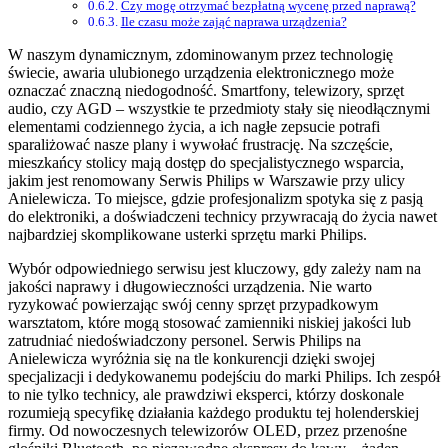
Czy mogę otrzymać bezpłatną wycenę przed naprawą?
Ile czasu może zająć naprawa urządzenia?
W naszym dynamicznym, zdominowanym przez technologię
świecie, awaria ulubionego urządzenia elektronicznego może
oznaczać znaczną niedogodność. Smartfony, telewizory, sprzęt
audio, czy AGD – wszystkie te przedmioty stały się nieodłącznymi
elementami codziennego życia, a ich nagłe zepsucie potrafi
sparaliżować nasze plany i wywołać frustrację. Na szczęście,
mieszkańcy stolicy mają dostęp do specjalistycznego wsparcia,
jakim jest renomowany Serwis Philips w Warszawie przy ulicy
Anielewicza. To miejsce, gdzie profesjonalizm spotyka się z pasją
do elektroniki, a doświadczeni technicy przywracają do życia nawet
najbardziej skomplikowane usterki sprzętu marki Philips.
Wybór odpowiedniego serwisu jest kluczowy, gdy zależy nam na
jakości naprawy i długowieczności urządzenia. Nie warto
ryzykować powierzając swój cenny sprzęt przypadkowym
warsztatom, które mogą stosować zamienniki niskiej jakości lub
zatrudniać niedoświadczony personel. Serwis Philips na
Anielewicza wyróżnia się na tle konkurencji dzięki swojej
specjalizacji i dedykowanemu podejściu do marki Philips. Ich zespół
to nie tylko technicy, ale prawdziwi eksperci, którzy doskonale
rozumieją specyfikę działania każdego produktu tej holenderskiej
firmy. Od nowoczesnych telewizorów OLED, przez przenośne