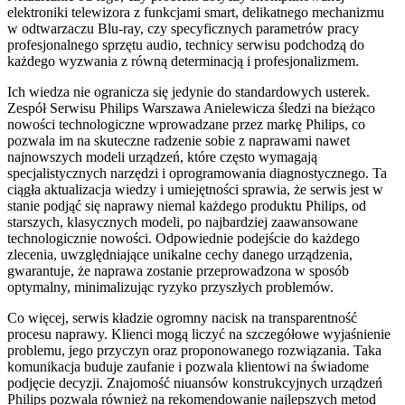
elektroniki telewizora z funkcjami smart, delikatnego mechanizmu
w odtwarzaczu Blu-ray, czy specyficznych parametrów pracy
profesjonalnego sprzętu audio, technicy serwisu podchodzą do
każdego wyzwania z równą determinacją i profesjonalizmem.
Ich wiedza nie ogranicza się jedynie do standardowych usterek.
Zespół Serwisu Philips Warszawa Anielewicza śledzi na bieżąco
nowości technologiczne wprowadzane przez markę Philips, co
pozwala im na skuteczne radzenie sobie z naprawami nawet
najnowszych modeli urządzeń, które często wymagają
specjalistycznych narzędzi i oprogramowania diagnostycznego. Ta
ciągła aktualizacja wiedzy i umiejętności sprawia, że serwis jest w
stanie podjąć się naprawy niemal każdego produktu Philips, od
starszych, klasycznych modeli, po najbardziej zaawansowane
technologicznie nowości. Odpowiednie podejście do każdego
zlecenia, uwzględniające unikalne cechy danego urządzenia,
gwarantuje, że naprawa zostanie przeprowadzona w sposób
optymalny, minimalizując ryzyko przyszłych problemów.
Co więcej, serwis kładzie ogromny nacisk na transparentność
procesu naprawy. Klienci mogą liczyć na szczegółowe wyjaśnienie
problemu, jego przyczyn oraz proponowanego rozwiązania. Taka
komunikacja buduje zaufanie i pozwala klientowi na świadome
podjęcie decyzji. Znajomość niuansów konstrukcyjnych urządzeń
Philips pozwala również na rekomendowanie najlepszych metod