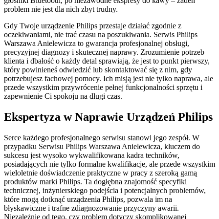
głośniki Bluetooth, po niezawodne ekspresy do kawy – żaden
problem nie jest dla nich zbyt trudny.
Gdy Twoje urządzenie Philips przestaje działać zgodnie z
oczekiwaniami, nie trać czasu na poszukiwania. Serwis Philips
Warszawa Anielewicza to gwarancja profesjonalnej obsługi,
precyzyjnej diagnozy i skutecznej naprawy. Zrozumienie potrzeb
klienta i dbałość o każdy detal sprawiają, że jest to punkt pierwszy,
który powinieneś odwiedzić lub skontaktować się z nim, gdy
potrzebujesz fachowej pomocy. Ich misją jest nie tylko naprawa, ale
przede wszystkim przywrócenie pełnej funkcjonalności sprzętu i
zapewnienie Ci spokoju na długi czas.
Ekspertyza w Naprawie Urządzeń Philips
Serce każdego profesjonalnego serwisu stanowi jego zespół. W
przypadku Serwisu Philips Warszawa Anielewicza, kluczem do
sukcesu jest wysoko wykwalifikowana kadra techników,
posiadających nie tylko formalne kwalifikacje, ale przede wszystkim
wieloletnie doświadczenie praktyczne w pracy z szeroką gamą
produktów marki Philips. Ta dogłębna znajomość specyfiki
technicznej, inżynierskiego podejścia i potencjalnych problemów,
które mogą dotknąć urządzenia Philips, pozwala im na
błyskawiczne i trafne zdiagnozowanie przyczyny awarii.
Niezależnie od tego, czy problem dotyczy skomplikowanej