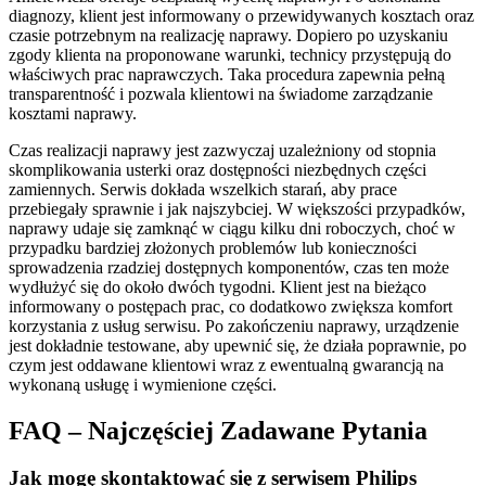
diagnozy, klient jest informowany o przewidywanych kosztach oraz
czasie potrzebnym na realizację naprawy. Dopiero po uzyskaniu
zgody klienta na proponowane warunki, technicy przystępują do
właściwych prac naprawczych. Taka procedura zapewnia pełną
transparentność i pozwala klientowi na świadome zarządzanie
kosztami naprawy.
Czas realizacji naprawy jest zazwyczaj uzależniony od stopnia
skomplikowania usterki oraz dostępności niezbędnych części
zamiennych. Serwis dokłada wszelkich starań, aby prace
przebiegały sprawnie i jak najszybciej. W większości przypadków,
naprawy udaje się zamknąć w ciągu kilku dni roboczych, choć w
przypadku bardziej złożonych problemów lub konieczności
sprowadzenia rzadziej dostępnych komponentów, czas ten może
wydłużyć się do około dwóch tygodni. Klient jest na bieżąco
informowany o postępach prac, co dodatkowo zwiększa komfort
korzystania z usług serwisu. Po zakończeniu naprawy, urządzenie
jest dokładnie testowane, aby upewnić się, że działa poprawnie, po
czym jest oddawane klientowi wraz z ewentualną gwarancją na
wykonaną usługę i wymienione części.
FAQ – Najczęściej Zadawane Pytania
Jak mogę skontaktować się z serwisem Philips